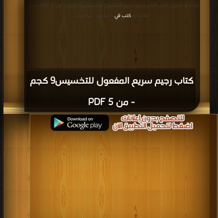
قراءة و تحميل كتاب كتاب رجيم سريع المفعول للتخسيس9 كجم - من 5 PDF مجانا |
مكتبة >
كتب في
| التحميل : مرة/مرات
كتاب رجيم سريع المفعول للتخسيس9 كجم
- من 5 PDF