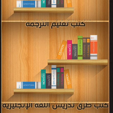
كتب الشعر Poetry
قراءة و تحميل كتب في كتب اللغويات التطبيقية Applied linguistics مجانا
[ 10 كتاب/كتب ]
قراءة و تحميل كتب في كتب الشعر Poetry مجانا
[ 19 كتاب/كتب ]