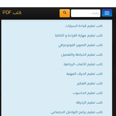
كتب طرق تدريس اللغة الإنجليزية
قراءة و تحميل كتب في كتب تعليم الترجمة مجانا
[ 48 كتاب/كتب ]