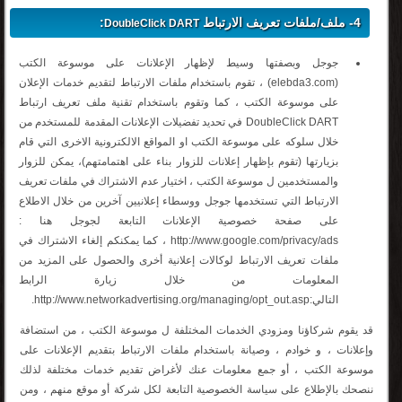
4- ملف/ملفات تعريف الارتباط
:
DoubleClick DART
جوجل وبصفتها وسيط لإظهار الإعلانات على موسوعة الكتب
(elebda3.com) ، تقوم باستخدام ملفات الارتباط لتقديم خدمات الإعلان
على موسوعة الكتب ، كما وتقوم باستخدام تقنية ملف تعريف ارتباط
DoubleClick DART في تحديد تفضيلات الإعلانات المقدمة للمستخدم من
خلال سلوكه على موسوعة الكتب او المواقع الالكترونية الاخرى التي قام
بزيارتها (تقوم بإظهار إعلانات للزوار بناء على اهتمامتهم)، يمكن للزوار
والمستخدمين ل موسوعة الكتب ، اختيار عدم الاشتراك في ملفات تعريف
الارتباط التي تستخدمها جوجل ووسطاء إعلانيين آخرين من خلال الاطلاع
على صفحة خصوصية الإعلانات التابعة لجوجل هنا :
http://www.google.com/privacy/ads ، كما يمكنكم إلغاء الاشتراك في
ملفات تعريف الارتباط لوكالات إعلانية أخرى والحصول على المزيد من
المعلومات من خلال زيارة الرابط
التالي:http://www.networkadvertising.org/managing/opt_out.asp.
قد يقوم شركاؤنا ومزودي الخدمات المختلفة ل موسوعة الكتب ، من استضافة
وإعلانات ، و خوادم ، وصيانة باستخدام ملفات الارتباط بتقديم الإعلانات على
موسوعة الكتب ، أو جمع معلومات عنك لأغراض تقديم خدمات مختلفة لذلك
ننصحك بالإطلاع على سياسة الخصوصية التابعة لكل شركة أو موقع منهم ، ومن