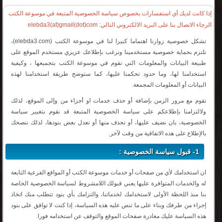
إذا كانت لديك أي استفسارات بخصوص سياسة الخصوصية المتبعة في موسوعة الكتب
الرجاء الاتصال بنا على البريد الالكتروني التالي: elebda3(at)gmail(dot)com
تشكل خصوصية زوارنا اهتماما كبيرا لنا في موسوعة الكتب (elebda3.com)،
نلتزم بحماية خصوصية مستخدمينا ونرغب بإطلاعك عزيزي مستخدم الموقع على
طبيعة البيانات والمعلومات التي نقوم في موسوعة الكتب بتجميعها ، وكيفية
استخدامنا لها، وما حدود تحكمنا عليها، كما ستوضح طريقة استخدامنا لهذه
البيانات أو المعلومات المجمعة.
نقوم مع مرور الزمن بإضافة أو حذف خدمات او أجزاء من وإلى الموقع، لذلك
ولالتزامنا بإطلاعكم على سياسة الخصوصية المتبعة قد نقوم بتغيير سياسة
الخصوصية، بان نضيف عليها، أو نحذف منها أو نعدل بعض بنودها، لذلك ننصحك
بالإطلاع على هذه الاتفاقية من وقت لآخر.
1- قبول سياسة الخصوصية :
ان استخدامك لأي من صفحات أو خدمات موسوعة الكتب أو المواقع الفرعية التابعة
له والخدمات المتوافرة عليها يعني قبولك اللامشروط لسياسة الخصوصية الخاصة
بنا منذ اللحظة الأولى لاستخدامك لخدماتنا، والتزامك بأي بنود تتطلب منك اتخاذ
إجراء من طرفك وبناء على ما تنص عليه هذه السياسة، إذا كنت لا توافق على بنود
هذه السياسة عليك مغادرة صفحات الموقع والتوقف عن استخدامه فورا.