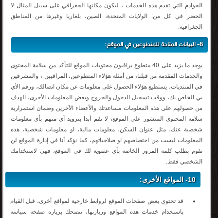
الخوادم التي تقدم هذه الخدمات ، ليكون مكانها الجغرافي على سبيل المثال لا
الحضر في كل من: الولايات المتحدة، الصين، بلغاريا وغيرها من المناطق
الجغرافية.
8- البيانات المتاحة للمتطوعين في الموقع:
يوجد ما يزيد على 40 متطوع يراقبون محتويات الموقع للتأكد من سلامة المحتوى
والخدمات المقدمة من قبلنا، من أمثلة هؤلاء المتطوعين، المراقبين ، والمشرفين
في المنتديات، يستطيع هؤلاء الحصول على معلومات عن مكان اتصالك، ورقم الأي
بي الخاص بك، ووقت تسجيل الدخول والخروج وبعض المعلومات الأخرى، الهدف
من حصولهم على هذه المعلومات مساعدتك والأعضاء الآخرين وضمان استمرارية
سلامة المحتوى المنشور على الموقع، لا تقم أبدا بتزويد أي منهم بأي معلومات
شخصية عنك، مثل عنوان السكن، معلومات مالية، او معلومات شخصية، هذه
المعلومات ليست من اختصاصهم او صلاحياتهم، كما نؤكد أنا في إدارة الموقع لن
نقوم بطلب كلمة المرور الخاصة بأي عضوية لك في الموقع، فهي لاستخدامك
الشخصي فقط.
10- المواقع الأخرى:
قد تحتوي بعض صفحات الموقع لروابط خارجية لمواقع أخرى، قبل القيام
باستخدام خدمات هذه المواقع وزيارتها، ننصحك بزيارة صفحة سياسة