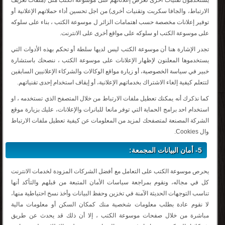
يستخدمون تقنيات أخرى لعرض إعلاناتهم على موسوعة الكتب مثل (ملفات تعريف
الارتباط، والجافا سكربت وتقنيات أخرى) من اجل تحسين أداء حملاتهم الإعلانية أو
توفير إعلانات مخصصة حسب اهتمامات الزائر ل موسوعة الكتب ، بناء على سلوكه
على موسوعة الكتب او سلوكه على مواقع أخرى على الانترنت.
تجدر الإشارة هنا أن موسوعة الكتب ليس لديها سلطة أو تحكم بهذه الأدوات التي
يستخدموها المعلنون لإظهار الإعلانات على موسوعة الكتب ، ننصحك باستشارة
خبير في سياسة الخصوصية، أو زيارة مواقع الوكالات والشركاء الإعلانيين السابقين
لتتعلم كيفية إلغاء الاشتراك بخدماتهم الإعلانية، أو إيقاف استخدام إحدى تقنياتهم.
كما نذكرك أنه يمكنك تعطيل ملفات الارتباط من خلال المتصفح الذي تستخدمه ، او
استخدام احد برامج الحماية التي توفر مانعا للبانرات والإعلانات، عليك بزيارة موقع
الشركة المصنعة لمتصفحك لمزيد من المعلومات عن كيفية تعطيل ملفات الارتباط
وال Cookies.
5- أمان البيانات المجمعة:
يحرص موسوعة الكتب على التعامل مع أفضل الشركات المزودة لخدمات الانترنت
كل في مجاله، ونقوم بمراجعة سياسات الأمان المتبعة من قبلهم والتأكد أنها
تناسب التوجهات الحديثة الآمنة في تخزين وحفظ البيانات وأخذ نسخ احتياطية منها،
لا نقوم عادة بطلب معلومات شخصية منك كمكان السكن أو معلومات مالية
مباشرة من خلال صفحات موسوعة الكتب ، إلا أن ذلك قد يحدث عن طريق