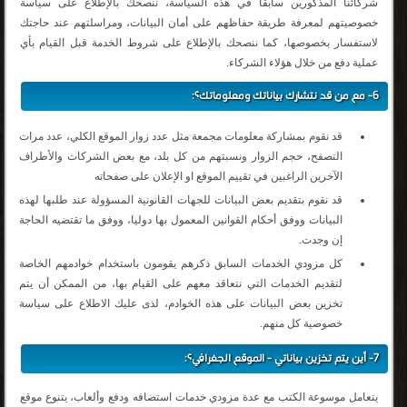
شركائنا المذكورين سابقا في هذه السياسة، ننصحك بالإطلاع على سياسة
خصوصيتهم لمعرفة طريقة حفاظهم على أمان البيانات، ومراسلتهم عند حاجتك
لاستفسار بخصوصها، كما ننصحك بالإطلاع على شروط الخدمة قبل القيام بأي
عملية دفع من خلال هؤلاء الشركاء.
6- مع من قد نتشارك بياناتك ومعلوماتك؟:
قد نقوم بمشاركة معلومات مجمعة مثل عدد زوار الموقع الكلي، عدد مرات
التصفح، حجم الزوار ونسبتهم من كل بلد، مع بعض الشركات والأطراف
الآخرين الراغبين في تقييم الموقع او الإعلان على صفحاته
قد نقوم بتقديم بعض البيانات للجهات القانونية المسؤولة عند طلبها لهذه
البيانات ووفق أحكام القوانين المعمول بها دوليا، ووفق ما تقتضيه الحاجة
إن وجدت.
كل مزودي الخدمات السابق ذكرهم يقومون باستخدام خوادمهم الخاصة
لتقديم الخدمات التي نتعاقد معهم على القيام بها، من الممكن أن يتم
تخزين بعض البيانات على هذه الخوادم، لذى عليك الاطلاع على سياسة
خصوصية كل منهم.
7- أين يتم تخزين بياناتي - الموقع الجغرافي؟:
يتعامل موسوعة الكتب مع عدة مزودي خدمات استضافه ودفع وألعاب، يتنوع موقع