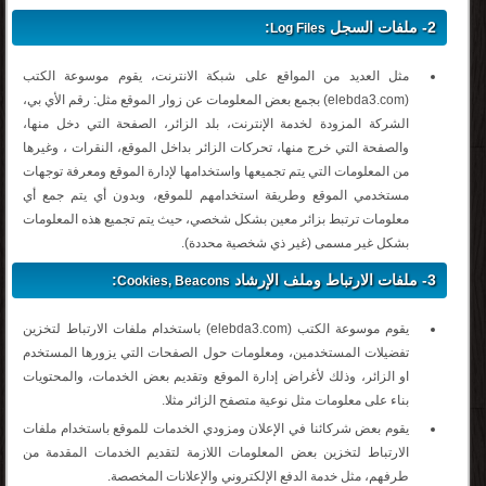
2- ملفات السجل
:
Log Files
مثل العديد من المواقع على شبكة الانترنت، يقوم موسوعة الكتب
(elebda3.com) بجمع بعض المعلومات عن زوار الموقع مثل: رقم الأي بي،
الشركة المزودة لخدمة الإنترنت، بلد الزائر، الصفحة التي دخل منها،
والصفحة التي خرج منها، تحركات الزائر بداخل الموقع، النقرات ، وغيرها
من المعلومات التي يتم تجميعها واستخدامها لإدارة الموقع ومعرفة توجهات
مستخدمي الموقع وطريقة استخدامهم للموقع، وبدون أي يتم جمع أي
معلومات ترتبط بزائر معين بشكل شخصي، حيث يتم تجميع هذه المعلومات
بشكل غير مسمى (غير ذي شخصية محددة).
3- ملفات الارتباط وملف الإرشاد
:
Cookies, Beacons
يقوم موسوعة الكتب (elebda3.com) باستخدام ملفات الارتباط لتخزين
تفضيلات المستخدمين، ومعلومات حول الصفحات التي يزورها المستخدم
او الزائر، وذلك لأغراض إدارة الموقع وتقديم بعض الخدمات، والمحتويات
بناء على معلومات مثل نوعية متصفح الزائر مثلا.
يقوم بعض شركائنا في الإعلان ومزودي الخدمات للموقع باستخدام ملفات
الارتباط لتخزين بعض المعلومات اللازمة لتقديم الخدمات المقدمة من
طرفهم، مثل خدمة الدفع الإلكتروني والإعلانات المخصصة.