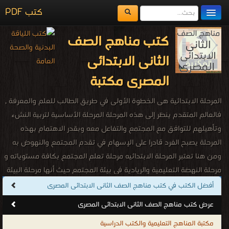
كتب PDF
مكتبة الكتب
كتب مناهج الصف
المكتبات
الثانى الابتدائى
يُقرأ حالياً
المصرى مكتبة
الفهرس
المرحلة الابتدائية هى الخطوة الأولى في طريق الطالب للعلم والمعرفة ,
اضف كتاب
فالعالم المتقدم ينظر إلى هذه المرحلة المرحلة الأساسية لتربية النشء
وتأهيلهم للتوافق مع المجتمع والتفاعل معه وبقدر الاهتمام بهذه
المرحلة يصبح الفرد قادرا على الإسهام في تقدم المجتمع والنهوض به
ومن هنا تعتبر المرحلة الابتدائيه مرحلة تعلم المجتمع بكافة مستوياته و
مرحلة النهضة التعليمية والريادية في بيئة المجتمع حيث أنها مرحلة البيئة
الثانية للطالب بعد الأسرة كما أنها مرحلة البداية في تكوينه الشخصي
أفضل الكتب في كتب مناهج الصف الثانى الابتدائى المصرى
من سن السادسة بداية التكليف إلى الثانية عشر سن التمييز من عمره
عرض كتب مناهج الصف الثانى الابتدائى المصرى
حيث أنها تشمل الطفولة الوسطى والطفولة المتأخرة [6ــ12] وتعتبرهذه
مكتبة المناهج التعليمية والكتب الدراسية
المرحلة بداية النقش العلمي والفكري في ذهن الطالب والذي يستمر