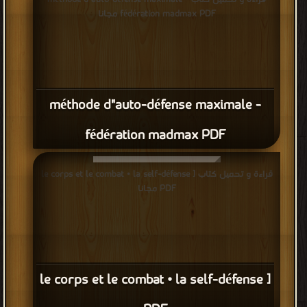
fédération madmax PDF مجانا
méthode d"auto-défense maximale -
fédération madmax PDF
قراءة و تحميل كتاب le corps et le combat • la self-défense ]
PDF مجانا
le corps et le combat • la self-défense ]