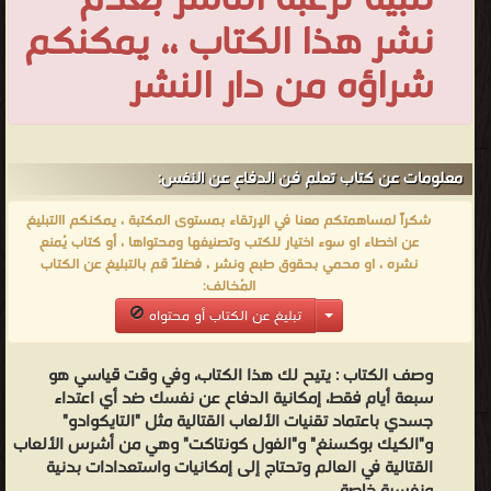
تلبية لرغبة الناشر بعدم
نشر هذا الكتاب ،، يمكنكم
شراؤه من دار النشر
معلومات عن كتاب تعلم فن الدفاع عن النفس:
شكراً لمساهمتكم معنا في الإرتقاء بمستوى المكتبة ، يمكنكم االتبليغ
عن اخطاء او سوء اختيار للكتب وتصنيفها ومحتواها ، أو كتاب يُمنع
نشره ، او محمي بحقوق طبع ونشر ، فضلاً قم بالتبليغ عن الكتاب
المُخالف:
تبليغ عن الكتاب أو محتواه
وصف الكتاب :
يتيح لك هذا الكتاب، وفي وقت قياسي هو
سبعة أيام فقط، إمكانية الدفاع عن نفسك ضد أي اعتداء
جسدي باعتماد تقنيات الألعاب القتالية مثل "التايكوادو"
و"الكيك بوكسنغ" و"الفول كونتاكت" وهي من أشرس الألعاب
القتالية في العالم وتحتاج إلى إمكانيات واستعدادات بدنية