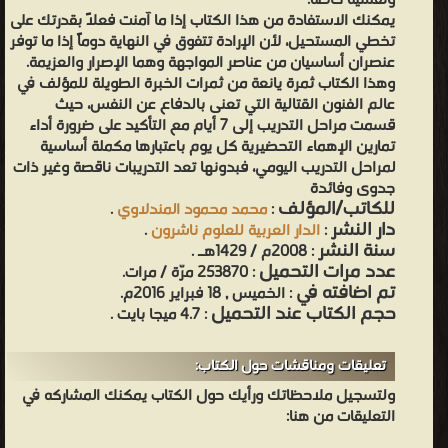
ونفسية خاصة.
يمكنك الاستفادة من هذا الكتاب إذا ما آمنت فعلاً بقدرتك على
تخطي المستحيل، لأن الإرادة تتفوق في النهاية دوماً إذا ما توفر
عنصران أساسيان من عناصر المواجهة وهما الإصرار والعزيمة.
وهذا الكتاب ثمرة يانعة من ثمرات الخبرة الطويلة للمؤلف في
عالم الفنون القتالية التي تعنى بالدفاع عن النفس، حيث
قسمت مراحل التدريب إلى 7 أيام مع التأكيد على ضرورة أداء
تمارين الإهماء التحضيرية كل يوم باعتبارها مكملة أساسية
لمراحل التدريب اليومي، فبدونها تعد التدريبات ناقصة وغير ذات
جدوى وفائدة
للكاتب/المؤلف
:
محمد محمود المندلاوي
.
دار النشر
:
الدار العربية للعلوم ناشرون
.
سنة النشر
: 2008م / 1429هـ .
عدد مرات التحميل
: 253870 مرّة / مرات.
تم اضافته في
: الخميس , 18 فبراير 2016م.
حجم الكتاب عند التحميل
: 4.7 ميجا بايت .
تعليقات ومناقشات حول الكتاب:
ولتسجيل ملاحظاتك ورأيك حول الكتاب يمكنك المشاركه في
التعليقات من هنا: