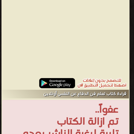
ناقصة وغير ذات جدوى وفائدة
محمد محمود المندلاوي - ❰ له مجموعة من الإنجازات والمؤلفات أبرزها
❞ تعلم فن الدفاع عن النفس ❝ الناشرين : ❞ الدار العربية للعلوم ناشرون
❝ ❱
من كتب تعليم فن الدفاع عن النفس الدايت واللياقة البدنية - مكتبة
كتب اللياقة البدنية والصحة العامة.
قراءة كتاب تعلم فن الدفاع عن النفس أونلاين
عفواً..
تم ازالة الكتاب