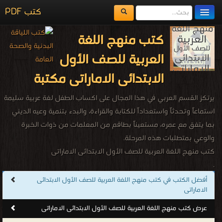
كتب PDF
مكتبة الكتب
كتب منهج اللغة
المكتبات
العربية للصف الأول
يُقرأ حالياً
الابتدائى الاماراتى مكتبة
الفهرس
يرتكز القسم العربي في هذا المجال على اكساب الطفل لغة عربية سليمة
اضف كتاب
استماعاً وتحدثاً واستعداداً للكتابة والقراءة، والبدء بتنمية وعيه الديني
بما يتفق مع عمره، مستعيناً بطاقم من المعلمات من ذوات الخبرة
والوعي بمتطلبات هذه المرحلة.
كتب منهج اللغة العربية للصف الأول الابتدائى الاماراتى
.
أفضل الكتب في كتب منهج اللغة العربية للصف الأول الابتدائى
الاماراتى
عرض كتب منهج اللغة العربية للصف الأول الابتدائى الاماراتى