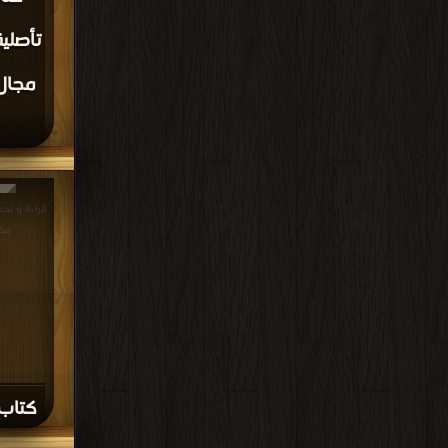
تأصلي
مجال
مك
كتاب 