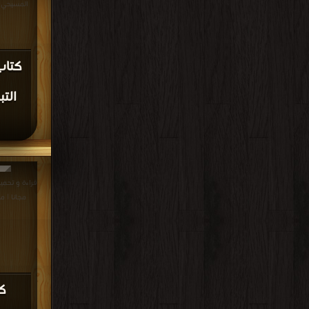
المسيحي في العراق 
كتاب
الت
مجانا | م
ك