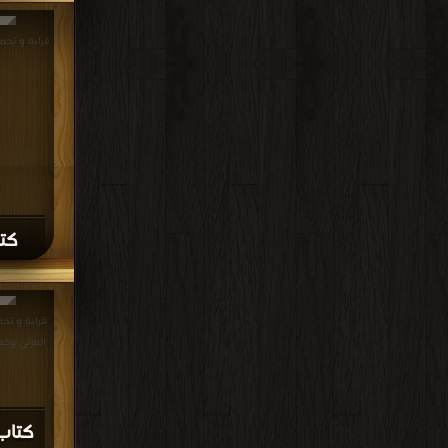
كتا
قراءة و تحم
المرئي وخطره على 
كتاب