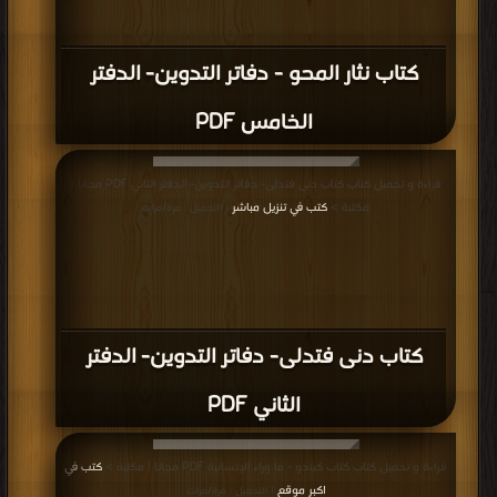
كتاب نثار المحو - دفاتر التدوين- الدفتر
الخامس PDF
قراءة و تحميل كتاب كتاب دنى فتدلى- دفاتر التدوين- الدفتر الثاني PDF مجانا |
مكتبة >
كتب في تنزيل مباشر
| التحميل : مرة/مرات
كتاب دنى فتدلى- دفاتر التدوين- الدفتر
الثاني PDF
قراءة و تحميل كتاب كتاب كيندو - ما وراء الإنسانية PDF مجانا | مكتبة >
كتب في
اكبر موقع
| التحميل : مرة/مرات