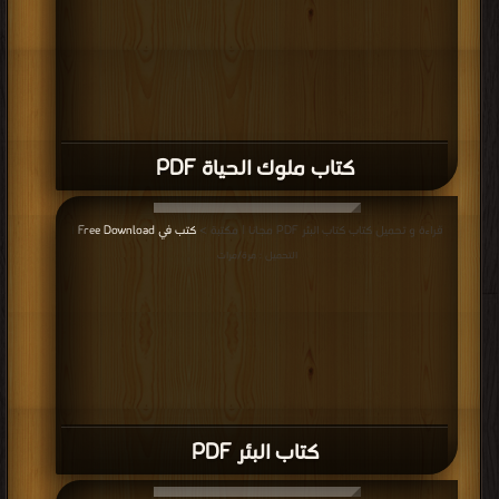
كتاب ملوك الحياة PDF
قراءة و تحميل كتاب كتاب البئر PDF مجانا | مكتبة >
كتب في Free Download
|
التحميل : مرة/مرات
كتاب البئر PDF