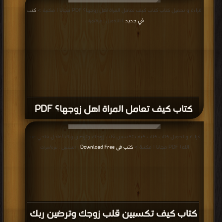
قراءة و تحميل كتاب كتاب كيف تعامل المراة اهل زوجها؟ PDF مجانا | مكتبة >
كتب
في جديد
| التحميل : مرة/مرات
كتاب كيف تعامل المراة اهل زوجها؟ PDF
قراءة و تحميل كتاب كتاب كيف تكسبين قلب زوجك وترضين ربك (عادل فتحي عبد
الله) PDF مجانا | مكتبة >
كتب في Download Free
| التحميل : مرة/مرات
كتاب كيف تكسبين قلب زوجك وترضين ربك