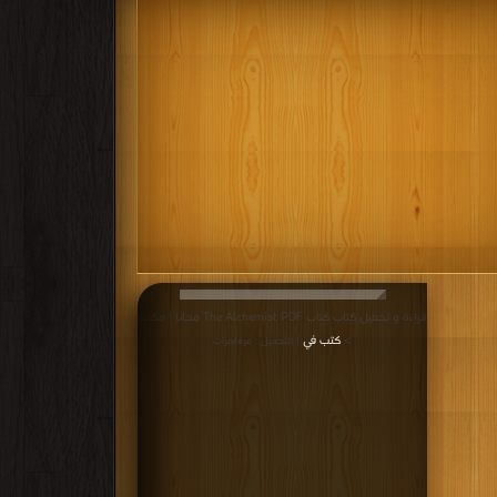
قراءة و تحميل كتاب كتاب The Alchemist PDF مجانا | مكتبة
>
كتب في
| التحميل : مرة/مرات