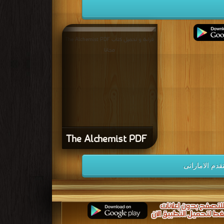
قراءة و تحميل كتاب The Alchemist PDF
مجانا
The Alchemist PDF
دم الاماراتى