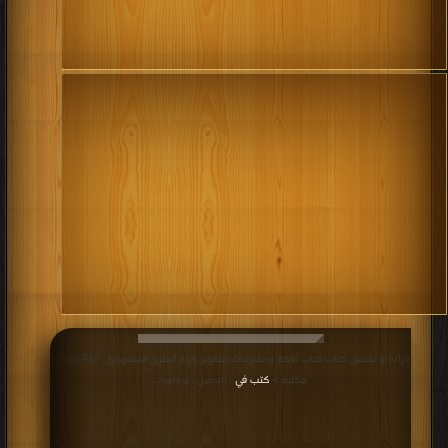
قراءة و تحميل كتاب كتاب أفكار ومقترحات لتطوير كود الطرق السعودي PDF مجانا |
مكتبة >
كتب في
| التحميل : مرة/مرات